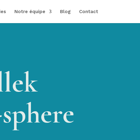
ies
Notre équipe
Blog
Contact
llek
-sphere