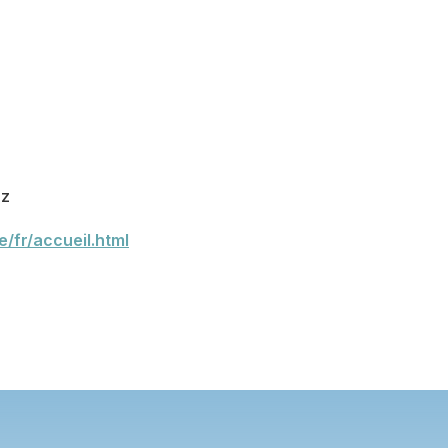
ez
/fr/accueil.html