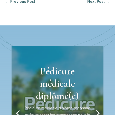
←
Previous Post
Next Post
→
Pédicure
médicale
diplômé(e)
Pédicure médicale diplôme reconnue
et fournissant les attestations pour le