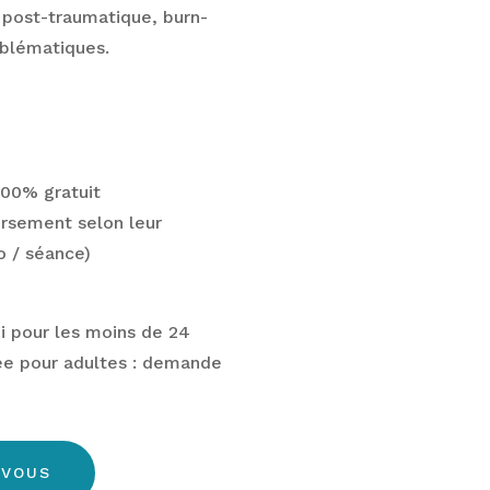
 post-traumatique, burn-
oblématiques.
100% gratuit
ursement selon leur
o / séance)
ui pour les moins de 24
nee pour adultes : demande
-VOUS