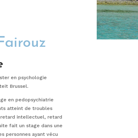
Fairouz
e
ster en psychologie
teit Brussel.
ge en pedopsychiatrie
nts atteint de troubles
etard intellectuel, retard
uite fait un stage dans une
es personnes ayant vécu