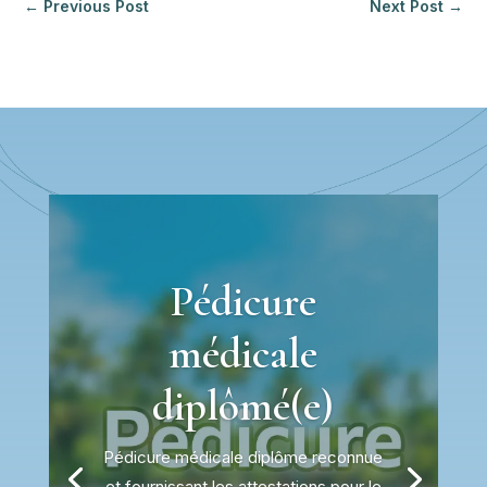
←
Previous Post
Next Post
→
Pédicure
médicale
diplômé(e)
Pédicure médicale diplôme reconnue
et fournissant les attestations pour le